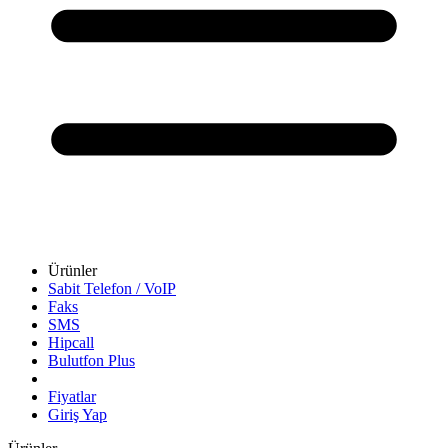
Ürünler
Sabit Telefon / VoIP
Faks
SMS
Hipcall
Bulutfon Plus
Fiyatlar
Giriş Yap