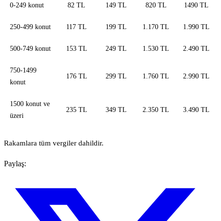
0-249 konut
82 TL
149 TL
820 TL
1490 TL
250-499 konut
117 TL
199 TL
1.170 TL
1.990 TL
500-749 konut
153 TL
249 TL
1.530 TL
2.490 TL
750-1499
176 TL
299 TL
1.760 TL
2.990 TL
konut
1500 konut ve
235 TL
349 TL
2.350 TL
3.490 TL
üzeri
Rakamlara tüm vergiler dahildir.
Paylaş: