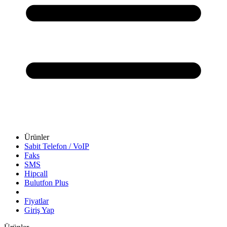
Ürünler
Sabit Telefon / VoIP
Faks
SMS
Hipcall
Bulutfon Plus
Fiyatlar
Giriş Yap